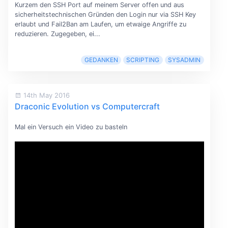
Kurzem den SSH Port auf meinem Server offen und aus
sicherheitstechnischen Gründen den Login nur via SSH Key
erlaubt und Fail2Ban am Laufen, um etwaige Angriffe zu
reduzieren. Zugegeben, ei...
GEDANKEN
SCRIPTING
SYSADMIN
14th May 2016
Draconic Evolution vs Computercraft
Mal ein Versuch ein Video zu basteln