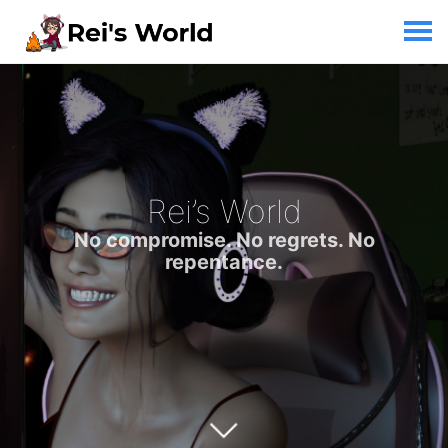
Rei’s World
No compromise. No regrets. No
repentance.