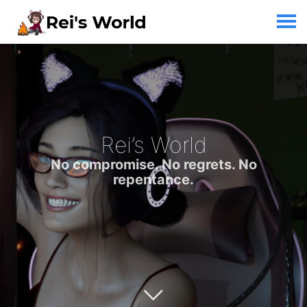
Rei’s World
No compromise. No regrets. No
repentance.