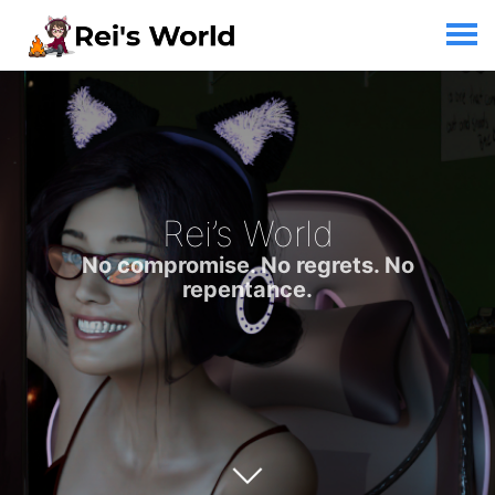
Rei’s World
No compromise. No regrets. No
repentance.