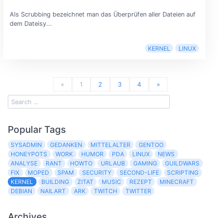
Als Scrubbing bezeichnet man das Überprüfen aller Dateien auf
dem Dateisy...
KERNEL
LINUX
«
1
2
3
4
»
Popular Tags
SYSADMIN
GEDANKEN
MITTELALTER
GENTOO
HONEYPOTS
WORK
HUMOR
PDA
LINUX
NEWS
ANALYSE
RANT
HOWTO
URLAUB
GAMING
GUILDWARS
FIX
MOPED
SPAM
SECURITY
SECOND-LIFE
SCRIPTING
KERNEL
BUILDING
ZITAT
MUSIC
REZEPT
MINECRAFT
DEBIAN
NAILART
ARK
TWITCH
TWITTER
Archives