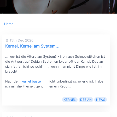
Home
15th Dec 2020
Kernel, Kernel am System...
... wer ist die Ältere am System? - frei nach Schneewittchen ist
die Antwort auf Debian Systemen leider oft der Kernel. Das an
sich ist ja nicht so schlimm, wenn man nicht Dinge wie fstrim
braucht.
Nachdem
Kernel basteln
nicht unbedingt schwierig ist, habe
ich mir die Freiheit genommen ein Repo...
KERNEL
DEBIAN
NEWS