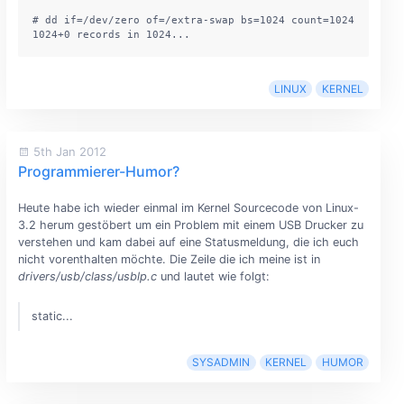
# dd if=/dev/zero of=/extra-swap bs=1024 count=1024

1024+0 records in 1024...
LINUX
KERNEL
5th Jan 2012
Programmierer-Humor?
Heute habe ich wieder einmal im Kernel Sourcecode von Linux-
3.2 herum gestöbert um ein Problem mit einem USB Drucker zu
verstehen und kam dabei auf eine Statusmeldung, die ich euch
nicht vorenthalten möchte. Die Zeile die ich meine ist in
drivers/usb/class/usblp.c
und lautet wie folgt:
static...
SYSADMIN
KERNEL
HUMOR