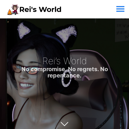
Rei’s World
No compromise. No regrets. No
repentance.