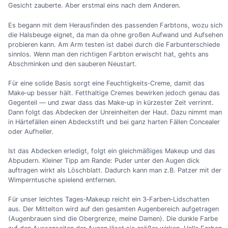
Gesicht zauberte. Aber erstmal eins nach dem Anderen.
Es begann mit dem Herausfinden des passenden Farbtons, wozu sich
die Halsbeuge eignet, da man da ohne großen Aufwand und Aufsehen
probieren kann. Am Arm testen ist dabei durch die Farbunterschiede
sinnlos. Wenn man den richtigen Farbton erwischt hat, gehts ans
Abschminken und den sauberen Neustart.
Für eine solide Basis sorgt eine Feuchtigkeits‐Creme, damit das
Make‐up besser hält. Fetthaltige Cremes bewirken jedoch genau das
Gegenteil — und zwar dass das Make‐up in kürzester Zeit verrinnt.
Dann folgt das Abdecken der Unreinheiten der Haut. Dazu nimmt man
in Härtefällen einen Abdeckstift und bei ganz harten Fällen Concealer
oder Aufheller.
Ist das Abdecken erledigt, folgt ein gleichmäßiges Makeup und das
Abpudern. Kleiner Tipp am Rande: Puder unter den Augen dick
auftragen wirkt als Löschblatt. Dadurch kann man z.B. Patzer mit der
Wimperntusche spielend entfernen.
Für unser leichtes Tages‐Makeup reicht ein 3‑Farben‐Lidschatten
aus. Der Mittelton wird auf den gesamten Augenbereich aufgetragen
(Augenbrauen sind die Obergrenze, meine Damen). Die dunkle Farbe