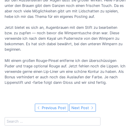
auf den Aussenseiten der Augen lässt sie größer wirken. Helle Farben
unter den Brauen gibt dem Ganzen noch einen frischen Touch. Da es
aber noch viele Möglichkeiten gibt um mit Lidschatten zu spielen,
hebe ich mir das Thema für ein eigenes Posting auf.
Jetzt bietet es sich an, Augenbrauen mit dem Stift zu bearbeiten
bzw. zu zupfen — noch bevor die Wimperntusche dran war. Diese
verwende ich nach dem Kayal um Puderreste von den Wimpern zu
bekommen. Es hat sich dabei bewährt, bei den unteren Wimpern zu
beginnen.
Mit einem großen Rouge‐Pinsel entferne ich den überschüssigen
Puder und trage optional Rouge auf. Jetzt fehlen noch die Lippen. Ich
verwende gerne einen Lip‐Liner um eine schöne Kontur zu haben. Als
Bonus verhindert er auch noch das Auslaufen der Farbe. Je nach
Lippenstift und ‑farbe folgt dann Gloss und wir sind fertig.
Previous Post
Next Post