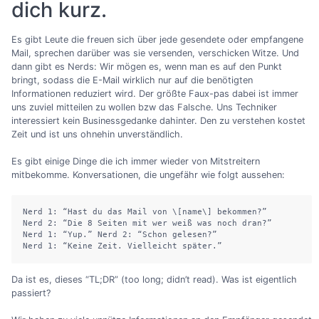
dich kurz.
Es gibt Leute die freuen sich über jede gesendete oder empfangene
Mail, sprechen darüber was sie versenden, verschicken Witze. Und
dann gibt es Nerds: Wir mögen es, wenn man es auf den Punkt
bringt, sodass die E-Mail wirklich nur auf die benötigten
Informationen reduziert wird. Der größte Faux-pas dabei ist immer
uns zuviel mitteilen zu wollen bzw das Falsche. Uns Techniker
interessiert kein Businessgedanke dahinter. Den zu verstehen kostet
Zeit und ist uns ohnehin unverständlich.
Es gibt einige Dinge die ich immer wieder von Mitstreitern
mitbekomme. Konversationen, die ungefähr wie folgt aussehen:
Nerd 1: “Hast du das Mail von \[name\] bekommen?” 

Nerd 2: “Die 8 Seiten mit wer weiß was noch dran?” 

Nerd 1: “Yup.” Nerd 2: “Schon gelesen?” 

Nerd 1: “Keine Zeit. Vielleicht später.”
Da ist es, dieses “TL;DR” (too long; didn’t read). Was ist eigentlich
passiert?