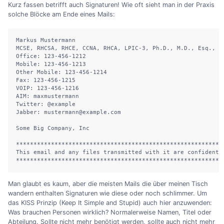
Kurz fassen betrifft auch Signaturen! Wie oft sieht man in der Praxis
solche Blöcke am Ende eines Mails:
Markus Mustermann 

MCSE, RHCSA, RHCE, CCNA, RHCA, LPIC-3, Ph.D., M.D., Esq., C
Office: 123-456-1212 

Mobile: 123-456-1213 

Other Mobile: 123-456-1214 

Fax: 123-456-1215 

VOIP: 123-456-1216 

AIM: maxmustermann 

Twitter: @example 

Jabber: mustermann@example.com 

Some Big Company, Inc

************************************************************
This email and any files transmitted with it are confidenti
***********************************************************
Man glaubt es kaum, aber die meisten Mails die über meinen Tisch
wandern enthalten Signaturen wie diese oder noch schlimmer. Um
das KISS Prinzip (Keep It Simple and Stupid) auch hier anzuwenden:
Was brauchen Personen wirklich? Normalerweise Namen, Titel oder
Abteilung. Sollte nicht mehr benötigt werden, sollte auch nicht mehr