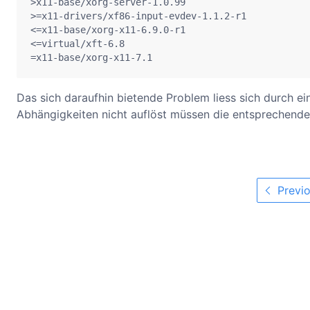
>x11-base/xorg-server‑1.0.99  

>=x11-drivers/xf86-input-evdev‑1.1.2‑r1  

<=x11-base/xorg-x11‑6.9.0‑r1  

<=virtual/xft‑6.8  

=x11-base/xorg-x11‑7.1
Das sich daraufhin bietende Problem liess sich durch e
Abhängigkeiten nicht auflöst müssen die entsprechend
Previo