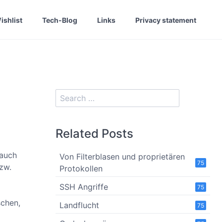
ishlist
Tech-Blog
Links
Privacy statement
Related Posts
 auch
Von Filterblasen und proprietären
75
zw.
Protokollen
SSH Angriffe
75
schen,
Landflucht
75