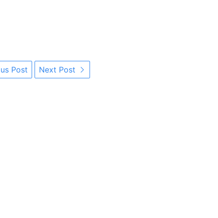
us Post
Next Post