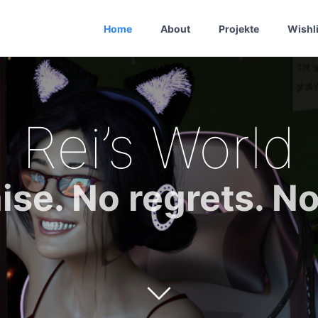
Home
About
Projekte
Wishli
Rei’s World
se. No regrets. No