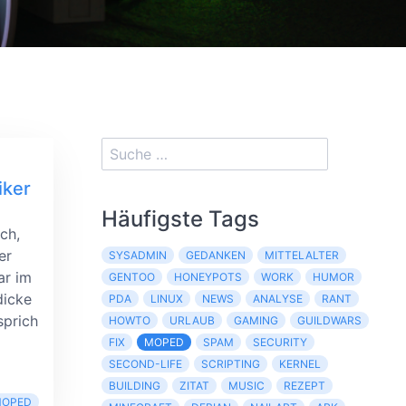
iker
Häufigste Tags
ch,
er
SYSADMIN
GEDANKEN
MITTELALTER
ar im
GENTOO
HONEYPOTS
WORK
HUMOR
dicke
PDA
LINUX
NEWS
ANALYSE
RANT
sprich
HOWTO
URLAUB
GAMING
GUILDWARS
FIX
MOPED
SPAM
SECURITY
SECOND-LIFE
SCRIPTING
KERNEL
BUILDING
ZITAT
MUSIC
REZEPT
OPED