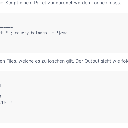
tup-Script einem Paket zugeordnet werden können muss.
=====

h " ; equery belongs -e "$eac

======
n Files, welche es zu löschen gilt. Der Output sieht wie fol






19-r2
