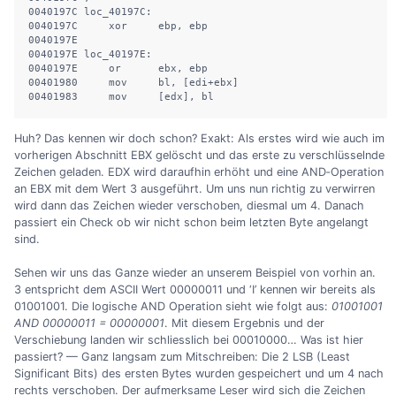
0040197C loc_40197C:

0040197C     xor     ebp, ebp

0040197E

0040197E loc_40197E:

0040197E     or      ebx, ebp

00401980     mov     bl, [edi+ebx]

00401983     mov     [edx], bl
Huh? Das kennen wir doch schon? Exakt: Als erstes wird wie auch im
vorherigen Abschnitt EBX gelöscht und das erste zu verschlüsselnde
Zeichen geladen. EDX wird daraufhin erhöht und eine AND‐Operation
an EBX mit dem Wert 3 ausgeführt. Um uns nun richtig zu verwirren
wird dann das Zeichen wieder verschoben, diesmal um 4. Danach
passiert ein Check ob wir nicht schon beim letzten Byte angelangt
sind.
Sehen wir uns das Ganze wieder an unserem Beispiel von vorhin an.
3 entspricht dem ASCII Wert 00000011 und ‘I’ kennen wir bereits als
01001001. Die logische AND Operation sieht wie folgt aus:
01001001
AND 00000011 = 00000001
. Mit diesem Ergebnis und der
Verschiebung landen wir schliesslich bei 00010000… Was ist hier
passiert? — Ganz langsam zum Mitschreiben: Die 2 LSB (Least
Significant Bits) des ersten Bytes wurden gespeichert und um 4 nach
rechts verschoben. Der aufmerksame Leser wird sich die Zeichen