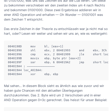
ist 01001000, was uns das Zeichen bis auf die LSB liefert. Um diese
zu bekommen verschieben wir den zweiten Index um 4 nach Rechts
und bekommen 01001000. Diese zwei Ergebnisse addieren wir in
einer AND Operation und erhalten — Oh Wunder — 01001001 was
dem Zeichen ‘I’ entspricht.
Das erste Zeichen in der Theorie zu entschlüsseln war ja nicht mal so
hart, oder? Lesen wir weiter und sehen wir uns an, wie es weitergeht:
0040198D     mov     bl, [eax+1]

00401990     shl     ebx, 2 00401993     and     ebx, 3Ch

00401996     cmp     ecx, 2 00401999     jle     short loc_4
0040199B     movzx   ebp, byte ptr [eax+2]

0040199F     sar     ebp, 6 004019A2     jmp     short loc_4
004019A4 ; ————————————————

004019A4 loc_4019A4:

004019A4     xor     ebp, ebp
Mal sehen… In diesem Block sieht es ähnlich aus wie zuvor und wir
haben gute Chancen mit den aktuellen Überlegungen
durchzukommen. Das 2. Byte wird um 2 Verschoben und in einer
AND Operation gegen 0x3c gerechnet. Das heisst für unser Beispiel: