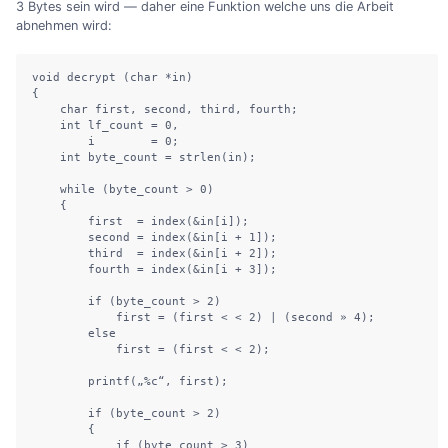
3 Bytes sein wird — daher eine Funktion welche uns die Arbeit
abnehmen wird:
void decrypt (char *in)

{

    char first, second, third, fourth;

    int lf_count = 0,

        i        = 0;

    int byte_count = strlen(in);

    while (byte_count > 0)

    {

        first  = index(&in[i]);

        second = index(&in[i + 1]);

        third  = index(&in[i + 2]);

        fourth = index(&in[i + 3]);

        if (byte_count > 2)

            first = (first < < 2) | (second » 4);

        else

            first = (first < < 2);

        printf(„%c“, first);

        if (byte_count > 2)

        {

            if (byte_count > 3)
