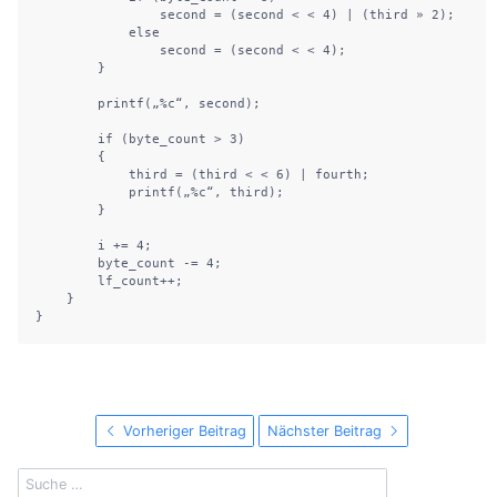
                second = (second < < 4) | (third » 2);

            else

                second = (second < < 4);

        }

        printf(„%c“, second);

        if (byte_count > 3)

        {

            third = (third < < 6) | fourth;

            printf(„%c“, third);

        }

        i += 4;

        byte_count -= 4;

        lf_count++;

    }

}
Vorheriger Beitrag
Nächster Beitrag