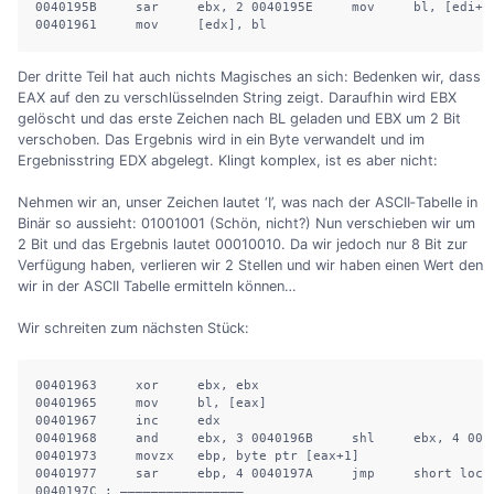
0040195B     sar     ebx, 2 0040195E     mov     bl, [edi+eb
00401961     mov     [edx], bl
Der dritte Teil hat auch nichts Magisches an sich: Bedenken wir, dass
EAX auf den zu verschlüsselnden String zeigt. Daraufhin wird EBX
gelöscht und das erste Zeichen nach BL geladen und EBX um 2 Bit
verschoben. Das Ergebnis wird in ein Byte verwandelt und im
Ergebnisstring EDX abgelegt. Klingt komplex, ist es aber nicht:
Nehmen wir an, unser Zeichen lautet ‘I’, was nach der ASCII‐Tabelle in
Binär so aussieht: 01001001 (Schön, nicht?) Nun verschieben wir um
2 Bit und das Ergebnis lautet 00010010. Da wir jedoch nur 8 Bit zur
Verfügung haben, verlieren wir 2 Stellen und wir haben einen Wert den
wir in der ASCII Tabelle ermitteln können…
Wir schreiten zum nächsten Stück:
00401963     xor     ebx, ebx

00401965     mov     bl, [eax]

00401967     inc     edx

00401968     and     ebx, 3 0040196B     shl     ebx, 4 004
00401973     movzx   ebp, byte ptr [eax+1]

00401977     sar     ebp, 4 0040197A     jmp     short loc_4
0040197C ; ————————————————
