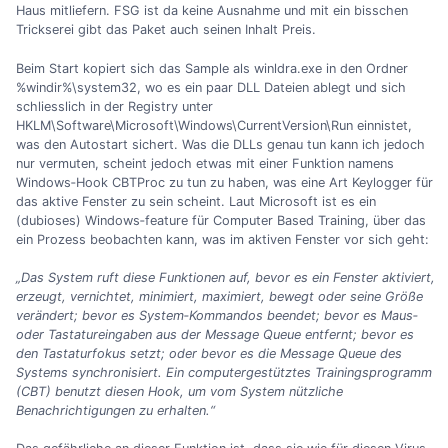
Haus mitliefern. FSG ist da keine Ausnahme und mit ein bisschen
Trickserei gibt das Paket auch seinen Inhalt Preis.
Beim Start kopiert sich das Sample als winldra.exe in den Ordner
%windir%\system32, wo es ein paar DLL Dateien ablegt und sich
schliesslich in der Registry unter
HKLM\Software\Microsoft\Windows\CurrentVersion\Run einnistet,
was den Autostart sichert. Was die DLLs genau tun kann ich jedoch
nur vermuten, scheint jedoch etwas mit einer Funktion namens
Windows‐Hook CBTProc zu tun zu haben, was eine Art Keylogger für
das aktive Fenster zu sein scheint. Laut Microsoft ist es ein
(dubioses) Windows‐feature für Computer Based Training, über das
ein Prozess beobachten kann, was im aktiven Fenster vor sich geht:
„Das System ruft diese Funktionen auf, bevor es ein Fenster aktiviert,
erzeugt, vernichtet, minimiert, maximiert, bewegt oder seine Größe
verändert; bevor es System‐Kommandos beendet; bevor es Maus‐
oder Tastatureingaben aus der Message Queue entfernt; bevor es
den Tastaturfokus setzt; oder bevor es die Message Queue des
Systems synchronisiert. Ein computergestütztes Trainingsprogramm
(CBT) benutzt diesen Hook, um vom System nützliche
Benachrichtigungen zu erhalten.“