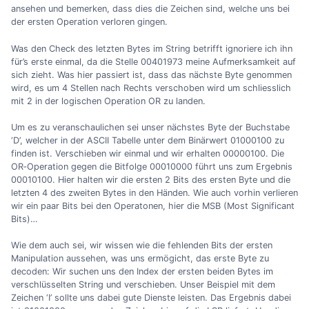
ansehen und bemerken, dass dies die Zeichen sind, welche uns bei
der ersten Operation verloren gingen.
Was den Check des letzten Bytes im String betrifft ignoriere ich ihn
für’s erste einmal, da die Stelle 00401973 meine Aufmerksamkeit auf
sich zieht. Was hier passiert ist, dass das nächste Byte genommen
wird, es um 4 Stellen nach Rechts verschoben wird um schliesslich
mit 2 in der logischen Operation OR zu landen.
Um es zu veranschaulichen sei unser nächstes Byte der Buchstabe
‘D’, welcher in der ASCII Tabelle unter dem Binärwert 01000100 zu
finden ist. Verschieben wir einmal und wir erhalten 00000100. Die
OR‐Operation gegen die Bitfolge 00010000 führt uns zum Ergebnis
00010100. Hier halten wir die ersten 2 Bits des ersten Byte und die
letzten 4 des zweiten Bytes in den Händen. Wie auch vorhin verlieren
wir ein paar Bits bei den Operatonen, hier die MSB (Most Significant
Bits)…
Wie dem auch sei, wir wissen wie die fehlenden Bits der ersten
Manipulation aussehen, was uns ermögicht, das erste Byte zu
decoden: Wir suchen uns den Index der ersten beiden Bytes im
verschlüsselten String und verschieben. Unser Beispiel mit dem
Zeichen ‘I’ sollte uns dabei gute Dienste leisten. Das Ergebnis dabei