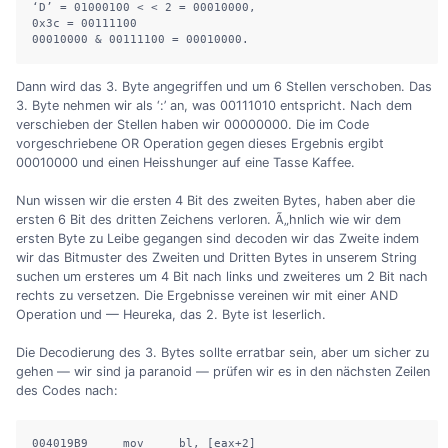
‘D’ = 01000100 < < 2 = 00010000,

0x3c = 00111100

00010000 & 00111100 = 00010000.
Dann wird das 3. Byte angegriffen und um 6 Stellen verschoben. Das
3. Byte nehmen wir als ‘:’ an, was 00111010 entspricht. Nach dem
verschieben der Stellen haben wir 00000000. Die im Code
vorgeschriebene OR Operation gegen dieses Ergebnis ergibt
00010000 und einen Heisshunger auf eine Tasse Kaffee.
Nun wissen wir die ersten 4 Bit des zweiten Bytes, haben aber die
ersten 6 Bit des dritten Zeichens verloren. Ã„hnlich wie wir dem
ersten Byte zu Leibe gegangen sind decoden wir das Zweite indem
wir das Bitmuster des Zweiten und Dritten Bytes in unserem String
suchen um ersteres um 4 Bit nach links und zweiteres um 2 Bit nach
rechts zu versetzen. Die Ergebnisse vereinen wir mit einer AND
Operation und — Heureka, das 2. Byte ist leserlich.
Die Decodierung des 3. Bytes sollte erratbar sein, aber um sicher zu
gehen — wir sind ja paranoid — prüfen wir es in den nächsten Zeilen
des Codes nach:
004019B9     mov     bl, [eax+2]
