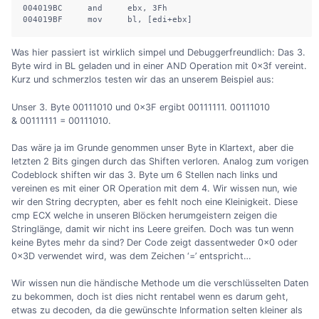
004019BC     and     ebx, 3Fh

004019BF     mov     bl, [edi+ebx]
Was hier passiert ist wirklich simpel und Debuggerfreundlich: Das 3.
Byte wird in BL geladen und in einer AND Operation mit 0x3f vereint.
Kurz und schmerzlos testen wir das an unserem Beispiel aus:
Unser 3. Byte 00111010 und 0x3F ergibt 00111111. 00111010
& 00111111 = 00111010.
Das wäre ja im Grunde genommen unser Byte in Klartext, aber die
letzten 2 Bits gingen durch das Shiften verloren. Analog zum vorigen
Codeblock shiften wir das 3. Byte um 6 Stellen nach links und
vereinen es mit einer OR Operation mit dem 4. Wir wissen nun, wie
wir den String decrypten, aber es fehlt noch eine Kleinigkeit. Diese
cmp ECX welche in unseren Blöcken herumgeistern zeigen die
Stringlänge, damit wir nicht ins Leere greifen. Doch was tun wenn
keine Bytes mehr da sind? Der Code zeigt dassentweder 0x0 oder
0x3D verwendet wird, was dem Zeichen ‘=’ entspricht…
Wir wissen nun die händische Methode um die verschlüsselten Daten
zu bekommen, doch ist dies nicht rentabel wenn es darum geht,
etwas zu decoden, da die gewünschte Information selten kleiner als