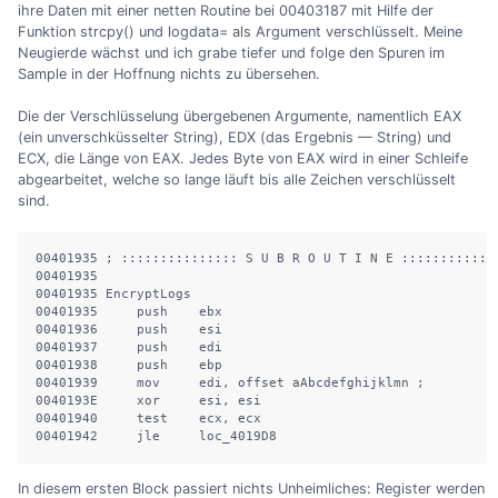
ihre Daten mit einer netten Routine bei 00403187 mit Hilfe der
Funktion strcpy() und logdata= als Argument verschlüsselt. Meine
Neugierde wächst und ich grabe tiefer und folge den Spuren im
Sample in der Hoffnung nichts zu übersehen.
Die der Verschlüsselung übergebenen Argumente, namentlich EAX
(ein unverschküsselter String), EDX (das Ergebnis — String) und
ECX, die Länge von EAX. Jedes Byte von EAX wird in einer Schleife
abgearbeitet, welche so lange läuft bis alle Zeichen verschlüsselt
sind.
00401935 ; ::::::::::::::: S U B R O U T I N E :::::::::::::
00401935

00401935 EncryptLogs

00401935     push    ebx

00401936     push    esi

00401937     push    edi

00401938     push    ebp

00401939     mov     edi, offset aAbcdefghijklmn ;

0040193E     xor     esi, esi

00401940     test    ecx, ecx

00401942     jle     loc_4019D8
In diesem ersten Block passiert nichts Unheimliches: Register werden