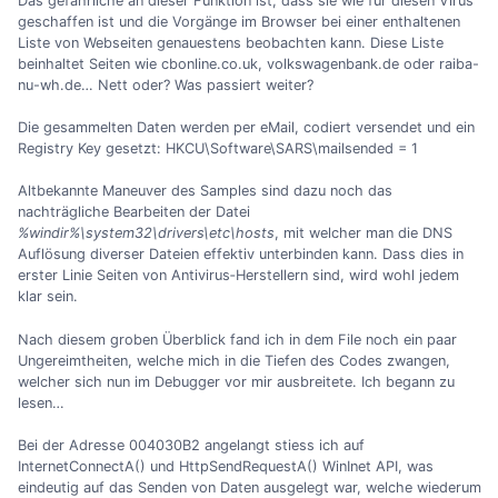
Das gefährliche an dieser Funktion ist, dass sie wie für diesen Virus
geschaffen ist und die Vorgänge im Browser bei einer enthaltenen
Liste von Webseiten genauestens beobachten kann. Diese Liste
beinhaltet Seiten wie cbonline.co.uk, volkswagenbank.de oder raiba-
nu-wh.de… Nett oder? Was passiert weiter?
Die gesammelten Daten werden per eMail, codiert versendet und ein
Registry Key gesetzt: HKCU\Software\SARS\mailsended = 1
Altbekannte Maneuver des Samples sind dazu noch das
nachträgliche Bearbeiten der Datei
%windir%\system32\drivers\etc\hosts
, mit welcher man die DNS
Auflösung diverser Dateien effektiv unterbinden kann. Dass dies in
erster Linie Seiten von Antivirus‐Herstellern sind, wird wohl jedem
klar sein.
Nach diesem groben Überblick fand ich in dem File noch ein paar
Ungereimtheiten, welche mich in die Tiefen des Codes zwangen,
welcher sich nun im Debugger vor mir ausbreitete. Ich begann zu
lesen…
Bei der Adresse 004030B2 angelangt stiess ich auf
InternetConnectA() und HttpSendRequestA() WinInet API, was
eindeutig auf das Senden von Daten ausgelegt war, welche wiederum