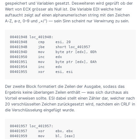
gespeichert und Variablen gesetzt. Desweiteren wird geprüft ob der
Wert von ECX grösser als Null ist. Die Variable EDI welche hier
auftaucht zeigt auf einen alphanumerischen string mit den Zeichen
A‑Z, a‑z, 0–9 und „+/“) — sein Sinn scheint nur Verwirrung zu sein.
00401948 loc_401948:

00401948     cmp     esi, 20

0040194B     jbe     short loc_401957

0040194D     mov     byte ptr [edx], 0Dh

00401950     inc     edx

00401951     mov     byte ptr [edx], 0Ah

00401954     inc     edx

00401955     xor     esi, esi
Der zweite Block formatiert die Zeilen der Ausgabe, sodass das
Ergebnis keine überlangen Zeilen enthält — was sich durchaus als
Vorteil erweisen sollte. ESI dabei stellt einen Zähler dar, welcher nach
20 verschlüsselten Zeichen zurückgesetzt wird, nachdem ein CRLF in
die Verschlüsselung eingefügt wurde.
00401957 loc_401957:

00401957     xor     ebx, ebx

00401959     mov     bl, [eax]
